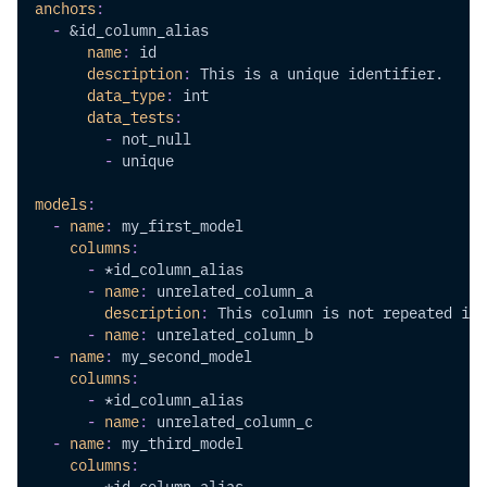
anchors
:
-
&id_column_alias
name
:
 id
description
:
 This is a unique identifier.
data_type
:
 int
data_tests
:
-
 not_null
-
 unique
models
:
-
name
:
 my_first_model
columns
:
-
*id_column_alias
-
name
:
 unrelated_column_a
description
:
 This column is not repeated in 
-
name
:
 unrelated_column_b
-
name
:
 my_second_model
columns
:
-
*id_column_alias
-
name
:
 unrelated_column_c
-
name
:
 my_third_model
columns
:
-
*id_column_alias