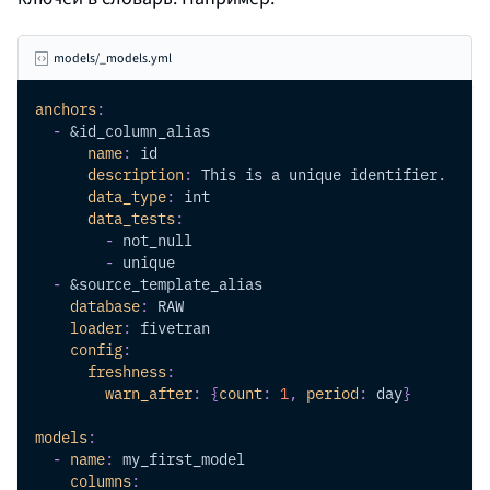
models/_models.yml
anchors
:
-
&id_column_alias
name
:
 id
description
:
 This is a unique identifier.
data_type
:
 int
data_tests
:
-
 not_null
-
 unique
-
&source_template_alias
database
:
 RAW
loader
:
 fivetran
config
:
freshness
:
warn_after
:
{
count
:
1
,
period
:
 day
}
models
:
-
name
:
 my_first_model
columns
: