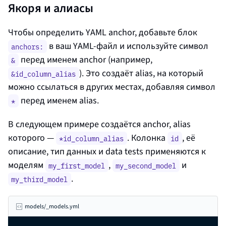
Якоря и алиасы
Чтобы определить YAML anchor, добавьте блок
в ваш YAML-файл и используйте символ
anchors:
перед именем anchor (например,
&
). Это создаёт alias, на который
&id_column_alias
можно ссылаться в других местах, добавляя символ
перед именем alias.
*
В следующем примере создаётся anchor, alias
которого —
. Колонка
, её
*id_column_alias
id
описание, тип данных и data tests применяются к
моделям
,
и
my_first_model
my_second_model
.
my_third_model
models/_models.yml