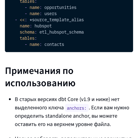
tables
:
-
name
:
 opportunities
-
name
:
 users
-
<<
:
*source_template_alias
name
:
 hubspot
schema
:
 etl_hubspot_schema
tables
:
-
name
:
 contacts
Примечания по
использованию
В старых версиях dbt Core (v1.9 и ниже) нет
выделенного ключа
. Если вам нужно
anchors:
определить standalone anchor, вы можете
оставить его на верхнем уровне файла.