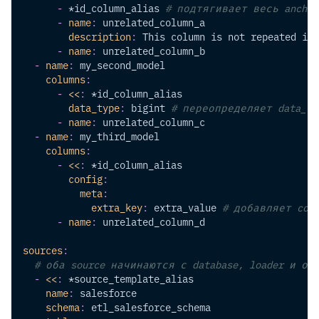
-
*id_column_alias
# подтягивает весь ancho
-
name
:
 unrelated_column_a
description
:
 This column is not repeated in 
-
name
:
 unrelated_column_b
-
name
:
 my_second_model
columns
:
-
<<
:
*id_column_alias
data_type
:
 bigint 
# переопределяет data_ty
-
name
:
 unrelated_column_c
-
name
:
 my_third_model
columns
:
-
<<
:
*id_column_alias
config
:
meta
:
extra_key
:
 extra_value 
# добавляет conf
-
name
:
 unrelated_column_d
sources
:
# оба source начинаются с database, loader и о
-
<<
:
*source_template_alias
name
:
 salesforce
schema
:
 etl_salesforce_schema