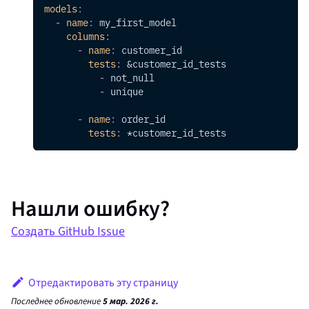
models
:
-
name
:
 my_first_model
columns
:
-
name
:
 customer_id
tests
:
&customer_id_tests
-
 not_null
-
 unique
-
name
:
 order_id
tests
:
*customer_id_tests
Нашли ошибку?
Создать GitHub Issue
Отредактировать эту страницу
Последнее обновление
5 мар. 2026 г.