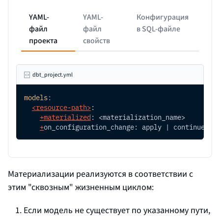
YAML-
YAML-
Конфигурация
файл
файл
в SQL-файле
проекта
свойств
dbt_project.yml
models
:
<resource-path>
:
+
materialized
: <materialization_name>
+
on_configuration_change: apply | continue | 
Материализации реализуются в соответствии с
этим "сквозным" жизненным циклом:
Если модель не существует по указанному пути,