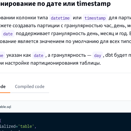
нирование по дате или timestamp
овании колонки типа
или
для парт
datetime
timestamp
жете создавать партиции с гранулярностью час, день, м
а
поддерживает гранулярность день, месяц и год.
date
вание является значением по умолчанию для всех типо
указан как
, а гранулярность —
, dbt будет
pe
date
day
ри настройке партиционирования таблицы.
ode
Compiled code
able.sql
(
ialized
=
'table'
,