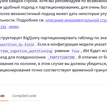
узки каждой строки. Хотя мы рекомендуем по возможно
и удобный подход к партиционированию, для очень бо
более механистичный подход может дать некоторые ул
льности. Подробнее см.
описание инкрементальной стр
ниже
.
rite
нструктирует BigQuery партиционировать таблицу по зн
. Если в конфигурации модели указат
partition_by.field
равным
, dbt будет и
.time_ingestion_partitioning
True
вход для псевдоколонки
. В отличие от 
_PARTITIONTIME
вания по колонке, в этом случае вы должны убедиться,
иционирования точно соответствуют временной грану
ode
Compiled code