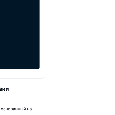
зки
, основанный на