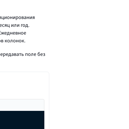
иционирования
есяц или год.
 Ежедневное
в колонок.
 передавать поле без