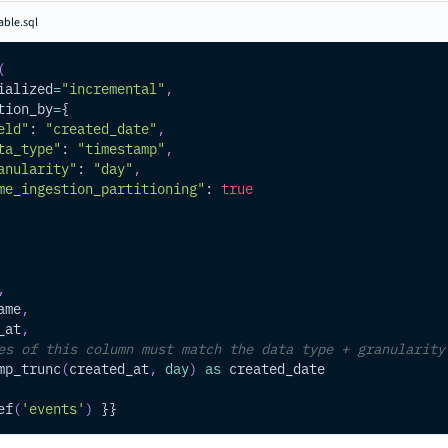
able.sql
(
ialized
=
"incremental"
,
tion_by
=
{
eld"
: 
"created_date"
,
ta_type"
: 
"timestamp"
,
anularity"
: 
"day"
,
me_ingestion_partitioning"
: 
true
,
ame
,
_at
,
es of this column must match the data type + granularity
mp_trunc
(
created_at
,
day
)
as
 created_date
ef
(
'events'
)
 }}