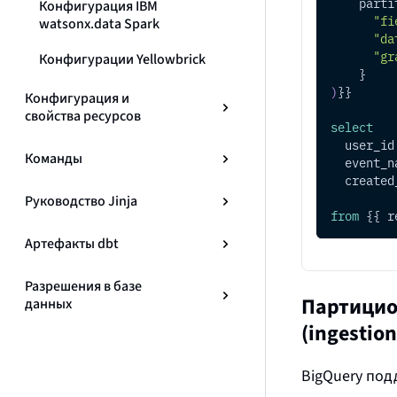
    parti
Конфигурация IBM
"fi
watsonx.data Spark
"da
"gr
Конфигурации Yellowbrick
    }
)
}}
Конфигурация и
свойства ресурсов
select
  user_id
Команды
  event_n
  created
Руководство Jinja
from
 {{ r
Артефакты dbt
Разрешения в базе
Партицио
данных
(ingestion
BigQuery по