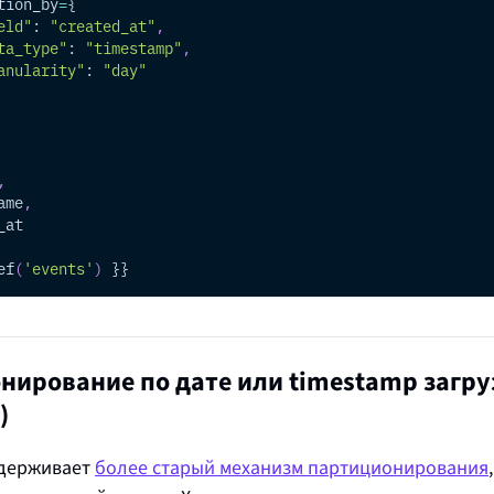
tion_by
=
{
eld"
: 
"created_at"
,
ta_type"
: 
"timestamp"
,
anularity"
: 
"day"
,
ame
,
_at
ef
(
'events'
)
 }}
нирование по дате или timestamp загру
)
ддерживает
более старый механизм партиционирования