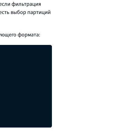
 если фильтрация
есть выбор партиций
ующего формата: