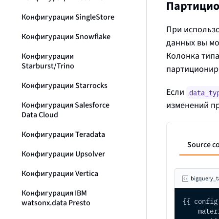
Партицио
Конфигурации SingleStore
При использ
Конфигурации Snowflake
данных вы мо
Колонка тип
Конфигурации
Starburst/Trino
партициониро
Конфигурации Starrocks
Если
data_ty
изменений п
Конфигурация Salesforce
Data Cloud
Конфигурации Teradata
Source c
Конфигурации Upsolver
Конфигурации Vertica
bigquery_t
Конфигурация IBM
{{ config
watsonx.data Presto
    mater