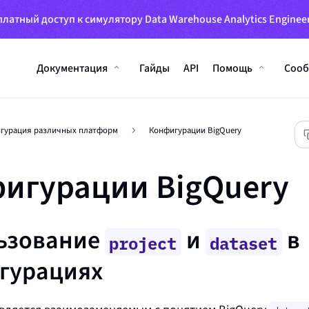
латный доступ к симулятору Data Warehouse Analytics Engineer
Документация
Гайды
API
Помощь
Сооб
гурация различных платформ
Конфигурации BigQuery
игурации BigQuery
ьзование
и
в
project
dataset
гурациях