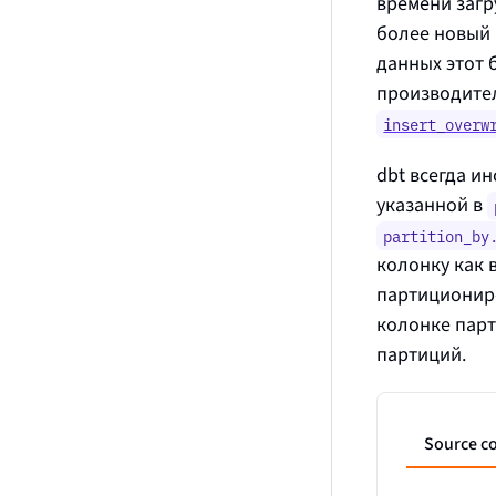
времени загр
более новый 
данных этот 
производите
insert_overw
dbt всегда и
указанной в
partition_by
колонку как 
партициониро
колонке парт
партиций.
Source c