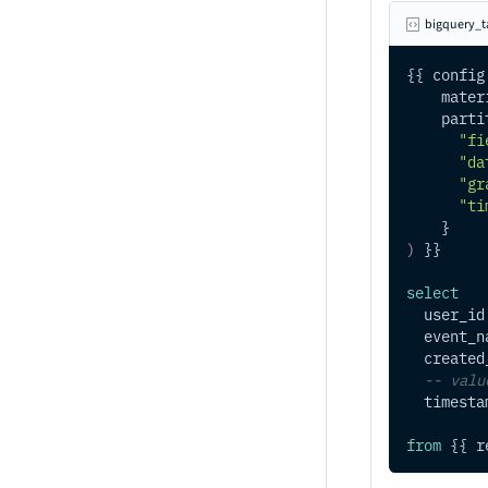
bigquery_t
{{ config
    mater
    parti
"fi
"da
"gr
"ti
    }
)
 }}
select
  user_id
  event_n
  created
-- valu
  timesta
from
 {{ r