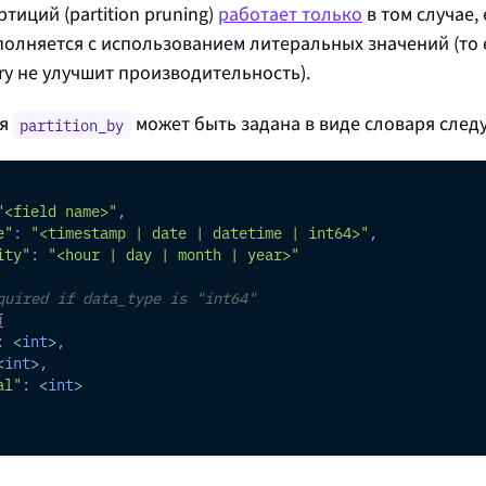
тиций (partition pruning)
работает только
в том случае,
олняется с использованием литеральных значений (то 
ry
не улучшит производительность).
ия
может быть задана в виде словаря след
partition_by
"<field name>"
,
e"
:
"<timestamp | date | datetime | int64>"
,
ity"
:
"<hour | day | month | year>"
quired if data_type is "int64"
{
:
<
int
>
,
<
int
>
,
al"
:
<
int
>