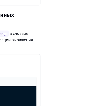
енных
в словаре
ange
ерации выражения