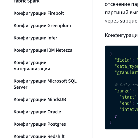
Fabric Spark
отсечение пар
партиций вып
Конфигурации Firebolt
через
subque
Конфигурации Greenplum
Конфигурац
Конфигурации Infer
Конфигурация IBM Netezza
{
"field"
:
Конфигурации
"data_typ
материализации
"granular
Конфигурации Microsoft SQL
# Only re
Server
"range"
:
"start"
Конфигурации MindsDB
"end"
:
"interv
Конфигурации Oracle
}
}
Конфигурации Postgres
Конфигурации Redshift