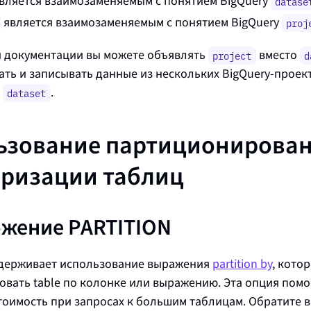
вляется взаимозаменяемым с понятием BigQuery
datase
является взаимозаменяемым с понятием BigQuery
proj
й документации вы можете объявлять
вместо
project
d
ать и записывать данные из нескольких BigQuery‑проект
к
.
dataset
ьзование партиционирован
еризации таблиц
жение PARTITION
ддерживает использование выражения
partition by
, кото
овать
table
по колонке или выражению. Эта опция помо
тоимость при запросах к большим таблицам. Обратите в