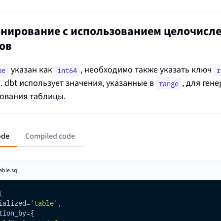
нирование с использованием целочисл
ов
указан как
, необходимо также указать ключ
pe
int64
r
. dbt использует значения, указанные в
, для ген
range
ования таблицы.
ode
Compiled code
able.sql
(
ialized
=
'table'
,
tion_by
=
{