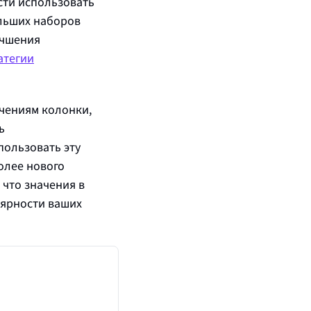
сти использовать
льших наборов
учшения
атегии
ачениям колонки,
ь
спользовать эту
более нового
 что значения в
лярности ваших