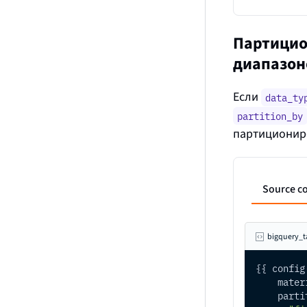
Партицио
диапазон
Если
data_ty
partition_by
партиционир
Source c
bigquery_t
{{ config
    mater
    parti