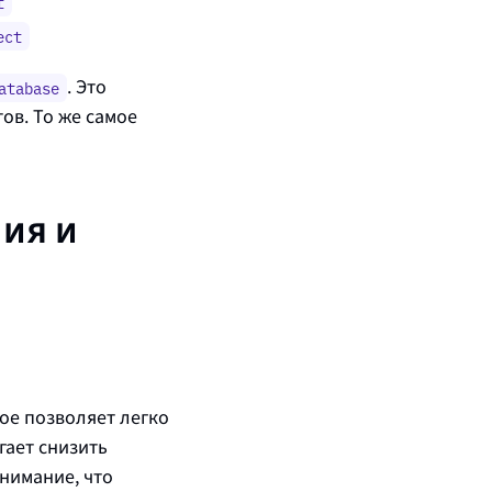
t
ect
. Это
atabase
ов. То же самое
ия и
рое позволяет легко
гает снизить
нимание, что