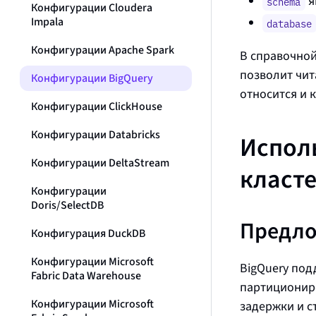
я
schema
Конфигурации Cloudera
Impala
database
Конфигурации Apache Spark
В справочно
позволит чит
Конфигурации BigQuery
относится и 
Конфигурации ClickHouse
Конфигурации Databricks
Испол
Конфигурации DeltaStream
класт
Конфигурации
Doris/SelectDB
Предло
Конфигурация DuckDB
Конфигурации Microsoft
BigQuery по
Fabric Data Warehouse
партиционир
Конфигурации Microsoft
задержки и с