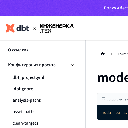
Получи бесп
О ссылках
Конфи
Конфигурация проекта
mode
dbt_project.yml
.dbtignore
dbt_project.y
analysis-paths
asset-paths
model-paths
clean-targets