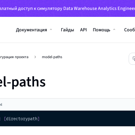
латный доступ к симулятору Data Warehouse Analytics Engineer
Документация
Гайды
API
Помощь
Сооб
гурация проекта
model-paths
l-paths
ml
:
[
directorypath
]