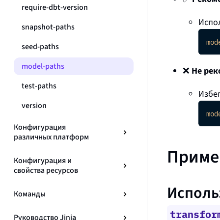
require-dbt-version
Испо
snapshot-paths
mod
seed-paths
model-paths
❌
Не рек
test-paths
Избег
version
mod
Конфигурация
различных платформ
Приме
Конфигурация и
свойства ресурсов
Исполь
Команды
transfor
Руководство Jinja