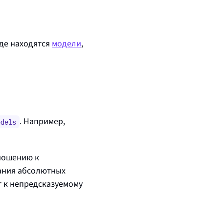
где находятся
модели
,
. Например,
odels
ношению к
вания абсолютных
ет к непредсказуемому