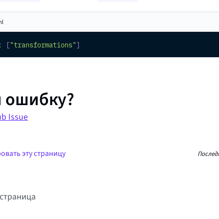
ml
:
[
"transformations"
]
 ошибку?
b Issue
овать эту страницу
Послед
страница