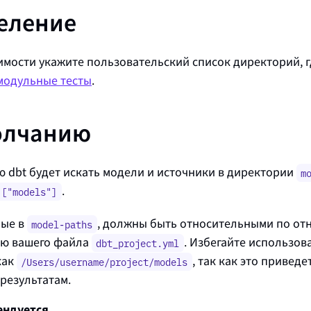
еление
мости укажите пользовательский список директорий, 
модульные тесты
.
олчанию
 dbt будет искать модели и источники в директории
m
.
 ["models"]
ные в
, должны быть относительными по от
model-paths
ю вашего файла
. Избегайте использо
dbt_project.yml
как
, так как это привед
/Users/username/project/models
результатам.
ендуется