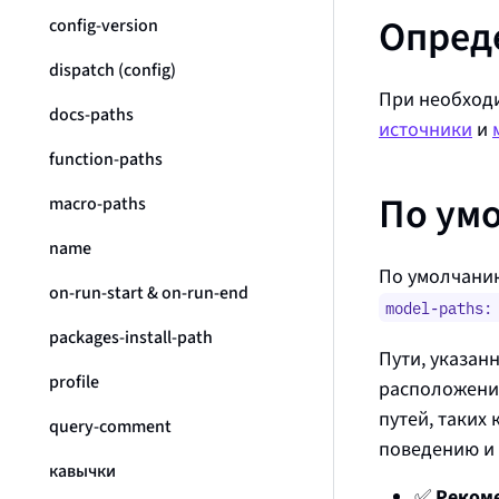
Опред
config-version
dispatch (config)
При необходи
docs-paths
источники
и
function-paths
По ум
macro-paths
name
По умолчанию
on-run-start & on-run-end
model-paths:
packages-install-path
Пути, указан
profile
расположени
путей, таких 
query-comment
поведению и 
кавычки
✅
Реком