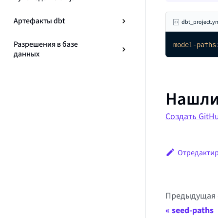
Артефакты dbt
dbt_project.y
Разрешения в базе
model-paths
данных
Нашли
Создать GitHu
Отредактир
Предыдущая 
seed-paths