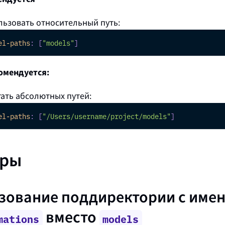
льзовать относительный путь:
el-paths
:
[
"models"
]
омендуется:
ать абсолютных путей:
el-paths
:
[
"/Users/username/project/models"
]
ры
зование поддиректории с име
вместо
mations
models