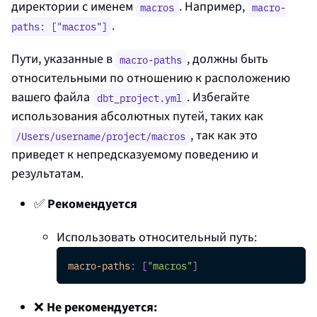
директории с именем
. Например,
macros
macro-
.
paths: ["macros"]
Пути, указанные в
, должны быть
macro-paths
относительными по отношению к расположению
вашего файла
. Избегайте
dbt_project.yml
использования абсолютных путей, таких как
, так как это
/Users/username/project/macros
приведет к непредсказуемому поведению и
результатам.
✅
Рекомендуется
Использовать относительный путь:
macro-paths
:
[
"macros"
]
❌
Не рекомендуется: