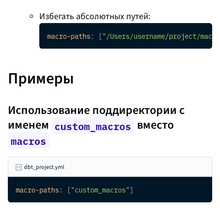
Избегать абсолютных путей:
macro-paths
:
[
"/Users/username/project/macro
Примеры
Использование поддиректории с
именем
вместо
custom_macros
macros
dbt_project.yml
macro-paths
:
[
"custom_macros"
]