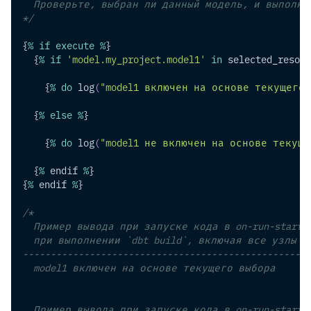
  Проверьте, выбран ли данный модель, и выполни
*/
{
%
if
execute
%
}
  {
%
if
'model.my_project.model1'
in
 selected_resour
    {
%
do
 log
(
"model1 включен на основе текущего
  {
%
else
%
}
    {
%
do
 log
(
"model1 не включен на основе текущ
  {
%
 endif 
%
}
{
%
 endif 
%
}
/*
  Пример вывода при запуске кода в on-run-start 
  при выполнении `dbt build`, включая все узлы
----------------------------------------------------
  model1 включен на основе текущего выбора
  Пример вывода при запуске кода в on-run-start 