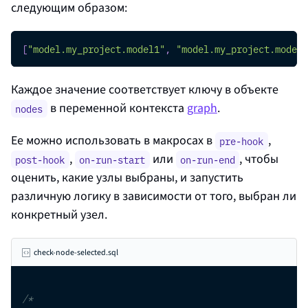
следующим образом:
[
"model.my_project.model1"
,
"model.my_project.model2
Каждое значение соответствует ключу в объекте
в переменной контекста
graph
.
nodes
Ее можно использовать в макросах в
,
pre-hook
,
или
, чтобы
post-hook
on-run-start
on-run-end
оценить, какие узлы выбраны, и запустить
различную логику в зависимости от того, выбран ли
конкретный узел.
check-node-selected.sql
/*