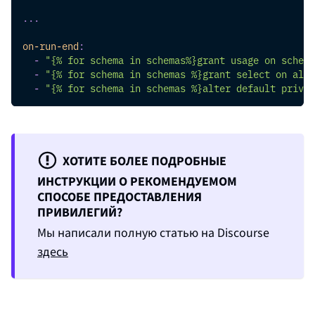
...
on-run-end
:
-
"{% for schema in schemas%}grant usage on schema
-
"{% for schema in schemas %}grant select on all 
-
"{% for schema in schemas %}alter default privil
ХОТИТЕ БОЛЕЕ ПОДРОБНЫЕ
ИНСТРУКЦИИ О РЕКОМЕНДУЕМОМ
СПОСОБЕ ПРЕДОСТАВЛЕНИЯ
ПРИВИЛЕГИЙ?
Мы написали полную статью на Discourse
здесь