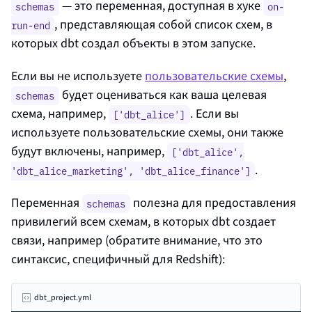
— это переменная, доступная в хуке
schemas
on-
, представляющая собой список схем, в
run-end
которых dbt создал объекты в этом запуске.
Если вы не используете
пользовательские схемы
,
будет оцениваться как ваша целевая
schemas
схема, например,
. Если вы
['dbt_alice']
используете пользовательские схемы, они также
будут включены, например,
['dbt_alice',
.
'dbt_alice_marketing', 'dbt_alice_finance']
Переменная
полезна для предоставления
schemas
привилегий всем схемам, в которых dbt создает
связи, например (обратите внимание, что это
синтаксис, специфичный для Redshift):
dbt_project.yml