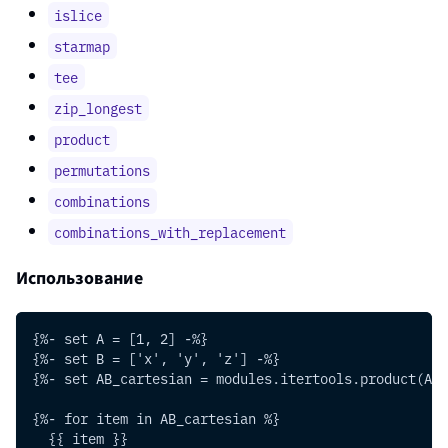
islice
starmap
tee
zip_longest
product
permutations
combinations
combinations_with_replacement
Использование
{%- set A = [1, 2] -%}
{%- set B = ['x', 'y', 'z'] -%}
{%- set AB_cartesian = modules.itertools.product(A, 
{%- for item in AB_cartesian %}
  {{ item }}