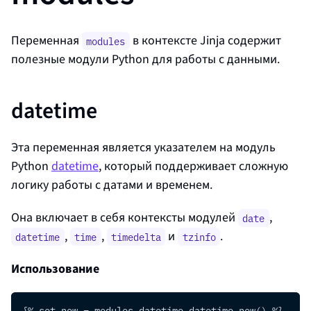
Переменная
в контексте Jinja содержит
modules
полезные модули Python для работы с данными.
datetime
Эта переменная является указателем на модуль
Python
datetime
, который поддерживает сложную
логику работы с датами и временем.
Она включает в себя контексты модулей
,
date
,
,
и
.
datetime
time
timedelta
tzinfo
Использование
{% set now = modules.datetime.datetime.now() %}