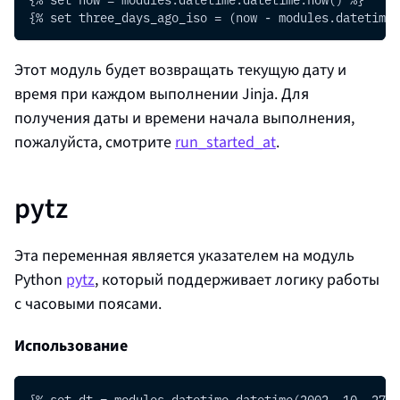
{% set three_days_ago_iso = (now - modules.datetime.
Этот модуль будет возвращать текущую дату и
время при каждом выполнении Jinja. Для
получения даты и времени начала выполнения,
пожалуйста, смотрите
run_started_at
.
pytz
Эта переменная является указателем на модуль
Python
pytz
, который поддерживает логику работы
с часовыми поясами.
Использование
{% set dt = modules.datetime.datetime(2002, 10, 27, 