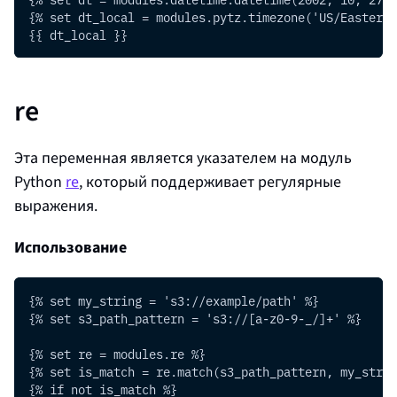
{% set dt_local = modules.pytz.timezone('US/Eastern'
{{ dt_local }}
re
Эта переменная является указателем на модуль
Python
re
, который поддерживает регулярные
выражения.
Использование
{% set my_string = 's3://example/path' %}
{% set s3_path_pattern = 's3://[a-z0-9-_/]+' %}
{% set re = modules.re %}
{% set is_match = re.match(s3_path_pattern, my_strin
{% if not is_match %}