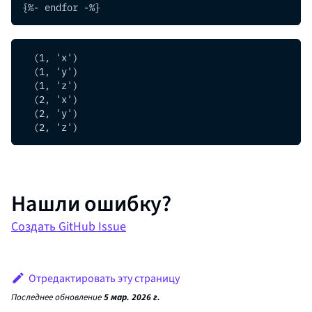
{%- endfor -%}
  (1, 'x')
  (1, 'y')
  (1, 'z')
  (2, 'x')
  (2, 'y')
  (2, 'z')
Нашли ошибку?
Создать GitHub Issue
Отредактировать эту страницу
Последнее обновление
5 мар. 2026 г.