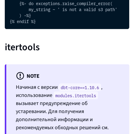
    {%- do exceptions.raise_compiler_error(
        my_string ~ ' is not a valid s3 path'
    ) -%}
{% endif %}
itertools
NOTE
Начиная с версии
,
dbt-core==1.10.6
использование
modules.itertools
вызывает предупреждение об
устаревании. Для получения
дополнительной информации и
рекомендуемых обходных решений см.