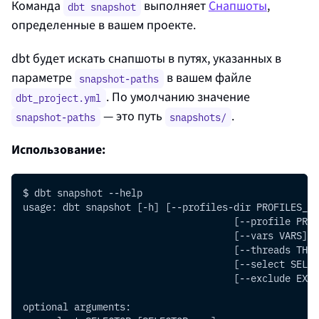
Команда
выполняет
Снапшоты
,
dbt snapshot
определенные в вашем проекте.
dbt будет искать снапшоты в путях, указанных в
параметре
в вашем файле
snapshot-paths
. По умолчанию значение
dbt_project.yml
— это путь
.
snapshot-paths
snapshots/
Использование:
$ dbt snapshot --help
usage: dbt snapshot [-h] [--profiles-dir PROFILES_DI
                                     [--profile PROF
                                     [--vars VARS] [
                                     [--threads THRE
                                     [--select SELEC
                                     [--exclude EXCL
optional arguments: