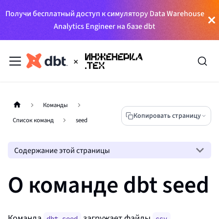
Получи бесплатный доступ к симулятору Data Warehouse
Analytics Engineer на базе dbt
Команды
Копировать страницу
Список команд
seed
Содержание этой страницы
О команде dbt seed
Команда
загружает файлы
,
dbt seed
csv