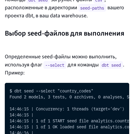
расположенные в директории
вашего
seed-paths
проекта dbt, в ваш
data warehouse
.
Выбор seed-файлов для выполнения
Определенные seed-файлы можно выполнить,
используя флаг
для команды
.
--select
dbt seed
Пример:
$ dbt seed --select "country_codes"
Found 2 models, 3 tests, 0 archives, 0 analyses, 53 
14:46:15 | Concurrency: 1 threads (target='dev')
14:46:15 |
14:46:15 | 1 of 1 START seed file analytics.country
14:46:15 | 1 of 1 OK loaded seed file analytics.coun
14:46:16 |