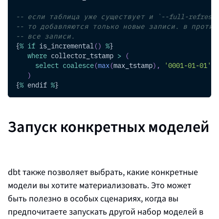
-- если таблица уже существует и `--full-refresh
-- то добавляются только новые записи. в против
-- все записи.
{
%
if
 is_incremental
(
)
%
}
where
 collector_tstamp 
>
(
select
coalesce
(
max
(
max_tstamp
)
,
'0001-01-01'
)
)
{
%
 endif 
%
}
Запуск конкретных моделей
dbt также позволяет выбрать, какие конкретные
модели вы хотите материализовать. Это может
быть полезно в особых сценариях, когда вы
предпочитаете запускать другой набор моделей в