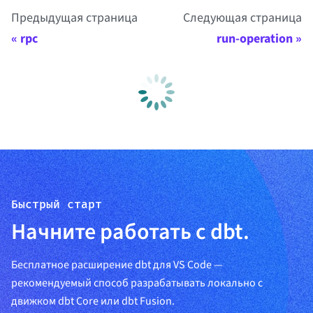
Предыдущая страница
Следующая страница
rpc
run-operation
Быстрый старт
Начните работать с dbt.
Бесплатное расширение dbt для VS Code —
рекомендуемый способ разрабатывать локально с
движком dbt Core или dbt Fusion.