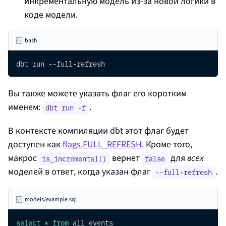
инкрементальную модель из-за новой логики в
коде модели.
bash
dbt run --full-refresh
Вы также можете указать флаг его коротким
именем:
.
dbt run -f
В контексте компиляции dbt этот флаг будет
доступен как
flags.FULL_REFRESH
. Кроме того,
макрос
вернет
для
всех
is_incremental()
false
моделей в ответ, когда указан флаг
.
--full-refresh
models/example.sql
select
*
from
 all_events