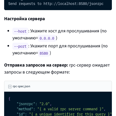
Send requests to http://localhost:8580/jsonrpc
Настройка сервера
: Укажите хост для прослушивания (по
--host
умолчанию=
)
0.0.0.0
: Укажите порт для прослушивания (по
--port
умолчанию=
)
8580
Отправка запросов на сервер:
rpc-сервер ожидает
запросы в следующем формате:
rpc-spec.json
{
"jsonrpc"
:
"2.0"
,
"method"
:
"{ a valid rpc server command }"
,
"id"
:
"{ a unique identifier for this query }"
,