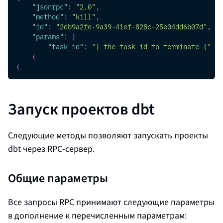
"jsonrpc"
:
"2.0"
,
"method"
:
"kill"
,
"id"
:
"2db9a2fe-9a39-41ef-828c-25e04dd6b07d"
,
"params"
:
{
"task_id"
:
"{ the task id to terminate }"
}
}
Запуск проектов dbt
Следующие методы позволяют запускать проекты
dbt через RPC-сервер.
Общие параметры
Все запросы RPC принимают следующие параметры
в дополнение к перечисленным параметрам: