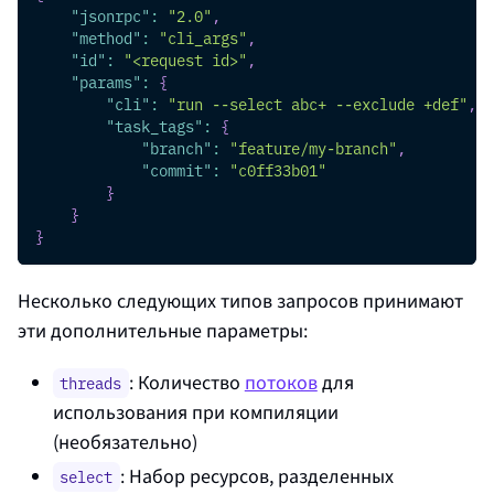
"jsonrpc"
:
"2.0"
,
"method"
:
"cli_args"
,
"id"
:
"<request id>"
,
"params"
:
{
"cli"
:
"run --select abc+ --exclude +def"
,
"task_tags"
:
{
"branch"
:
"feature/my-branch"
,
"commit"
:
"c0ff33b01"
}
}
}
Несколько следующих типов запросов принимают
эти дополнительные параметры:
: Количество
потоков
для
threads
использования при компиляции
(необязательно)
: Набор ресурсов, разделенных
select