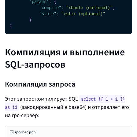
"params"
:
{
"compile"
:
"<bool> (optional)"
,
"state"
:
"<str> (optional)"
}
}
Компиляция и выполнение
SQL-запросов
Компиляция запроса
Этот запрос компилирует SQL
select {{ 1 + 1 }}
(закодированный в base64) и отправляет его
as id
на rpc‑сервер:
rpc-spec.json