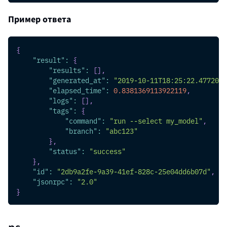
Пример ответа
{
"result"
:
{
"results"
:
[
]
,
"generated_at"
:
"2019-10-11T18:25:22.477203Z
"elapsed_time"
:
0.8381369113922119
,
"logs"
:
[
]
,
"tags"
:
{
"command"
:
"run --select my_model"
,
"branch"
:
"abc123"
}
,
"status"
:
"success"
}
,
"id"
:
"2db9a2fe-9a39-41ef-828c-25e04dd6b07d"
,
"jsonrpc"
:
"2.0"
}