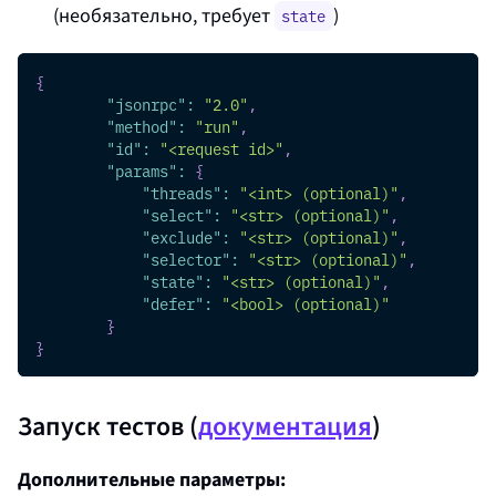
(необязательно, требует
)
state
{
"jsonrpc"
:
"2.0"
,
"method"
:
"run"
,
"id"
:
"<request id>"
,
"params"
:
{
"threads"
:
"<int> (optional)"
,
"select"
:
"<str> (optional)"
,
"exclude"
:
"<str> (optional)"
,
"selector"
:
"<str> (optional)"
,
"state"
:
"<str> (optional)"
,
"defer"
:
"<bool> (optional)"
}
}
Запуск тестов (
документация
)
Дополнительные параметры: