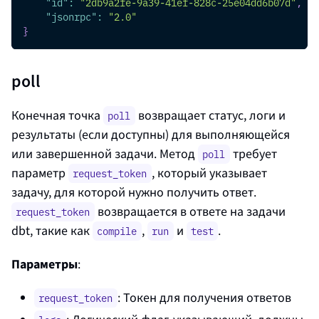
"id"
:
"2db9a2fe-9a39-41ef-828c-25e04dd6b07d"
,
"jsonrpc"
:
"2.0"
}
poll
Конечная точка
возвращает статус, логи и
poll
результаты (если доступны) для выполняющейся
или завершенной задачи. Метод
требует
poll
параметр
, который указывает
request_token
задачу, для которой нужно получить ответ.
возвращается в ответе на задачи
request_token
dbt, такие как
,
и
.
compile
run
test
Параметры
:
: Токен для получения ответов
request_token