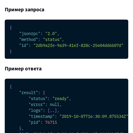
Пример запроса
{
"jsonrpc"
:
"2.0"
,
"method"
:
"status"
,
"id"
:
"2db9a2fe-9a39-41ef-828c-25e04dd6b07d"
}
Пример ответа
{
"result"
:
{
"status"
:
"ready"
,
"error"
:
null
,
"logs"
:
[
..
]
,
"timestamp"
:
"2019-10-07T16:30:09.875534Z"
,
"pid"
:
76715
}
,