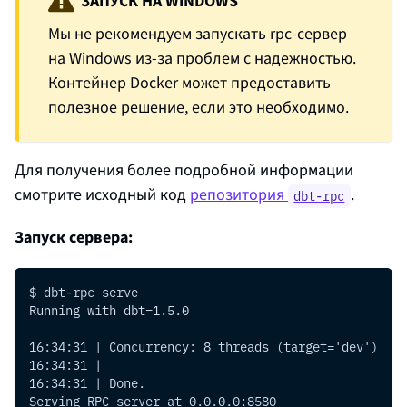
ЗАПУСК НА WINDOWS
Мы не рекомендуем запускать rpc-сервер
на Windows из-за проблем с надежностью.
Контейнер Docker может предоставить
полезное решение, если это необходимо.
Для получения более подробной информации
смотрите исходный код
репозитория
.
dbt-rpc
Запуск сервера:
$ dbt-rpc serve
Running with dbt=1.5.0
16:34:31 | Concurrency: 8 threads (target='dev')
16:34:31 |
16:34:31 | Done.
Serving RPC server at 0.0.0.0:8580