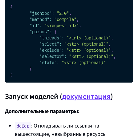
{
"jsonrpc"
:
"2.0"
,
"method"
:
"compile"
,
"id"
:
"<request id>"
,
"params"
:
{
"threads"
:
"<int> (optional)"
,
"select"
:
"<str> (optional)"
,
"exclude"
:
"<str> (optional)"
,
"selector"
:
"<str> (optional)"
,
"state"
:
"<str> (optional)"
}
}
Запуск моделей (
документация
)
Дополнительные параметры:
: Откладывать ли ссылки на
defer
вышестоящие, невыбранные ресурсы