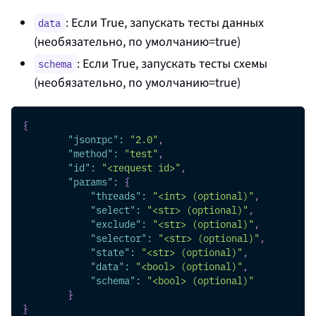
: Если True, запускать тесты данных
data
(необязательно, по умолчанию=true)
: Если True, запускать тесты схемы
schema
(необязательно, по умолчанию=true)
{
"jsonrpc"
:
"2.0"
,
"method"
:
"test"
,
"id"
:
"<request id>"
,
"params"
:
{
"threads"
:
"<int> (optional)"
,
"select"
:
"<str> (optional)"
,
"exclude"
:
"<str> (optional)"
,
"selector"
:
"<str> (optional)"
,
"state"
:
"<str> (optional)"
,
"data"
:
"<bool> (optional)"
,
"schema"
:
"<bool> (optional)"
}
}