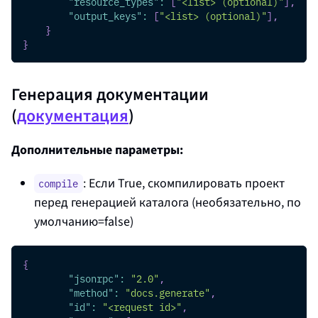
"resource_types"
:
[
"<list> (optional)"
]
,
"output_keys"
:
[
"<list> (optional)"
]
,
}
}
Генерация документации
(
документация
)
Дополнительные параметры:
: Если True, скомпилировать проект
compile
перед генерацией каталога (необязательно, по
умолчанию=false)
{
"jsonrpc"
:
"2.0"
,
"method"
:
"docs.generate"
,
"id"
:
"<request id>"
,