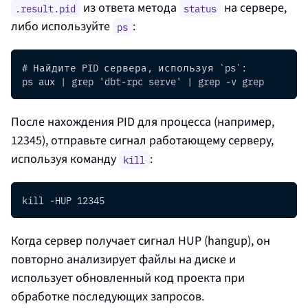
из ответа метода
на сервере,
.result.pid
status
либо используйте
:
ps
# Найдите PID сервера, используя `ps`:
ps aux | grep 'dbt-rpc serve' | grep -v grep
После нахождения PID для процесса (например,
12345), отправьте сигнал работающему серверу,
используя команду
:
kill
kill -HUP 12345
Когда сервер получает сигнал HUP (hangup), он
повторно анализирует файлы на диске и
использует обновленный код проекта при
обработке последующих запросов.