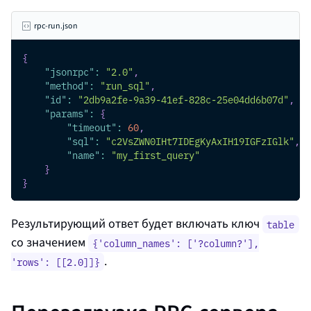
rpc-run.json
{
"jsonrpc"
:
"2.0"
,
"method"
:
"run_sql"
,
"id"
:
"2db9a2fe-9a39-41ef-828c-25e04dd6b07d"
,
"params"
:
{
"timeout"
:
60
,
"sql"
:
"c2VsZWN0IHt7IDEgKyAxIH19IGFzIGlk"
,
"name"
:
"my_first_query"
}
}
Результирующий ответ будет включать ключ
table
со значением
{'column_names': ['?column?'],
.
'rows': [[2.0]]}