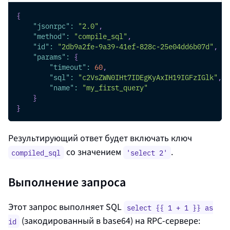
{
"jsonrpc"
:
"2.0"
,
"method"
:
"compile_sql"
,
"id"
:
"2db9a2fe-9a39-41ef-828c-25e04dd6b07d"
,
"params"
:
{
"timeout"
:
60
,
"sql"
:
"c2VsZWN0IHt7IDEgKyAxIH19IGFzIGlk"
,
"name"
:
"my_first_query"
}
}
Результирующий ответ будет включать ключ
со значением
.
compiled_sql
'select 2'
Выполнение запроса
Этот запрос выполняет SQL
select {{ 1 + 1 }} as
(закодированный в base64) на RPC‑сервере:
id