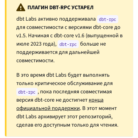
ПЛАГИН DBT-RPC УСТАРЕЛ
dbt Labs активно поддерживала
dbt-rpc
для совместимости с версиями dbt-core до
v1.5. Начиная с dbt-core v1.6 (выпущенной в
июле 2023 года),
больше не
dbt-rpc
поддерживается для дальнейшей
совместимости.
В это время dbt Labs будет выполнять
только критическое обслуживание для
, пока последняя совместимая
dbt-rpc
версия dbt-core не достигнет
конца
официальной поддержки
. В этот момент
dbt Labs архивирует этот репозиторий,
сделав его доступным только для чтения.