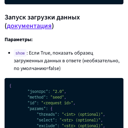
Запуск загрузки данных
(
документация
)
Параметры:
: Если True, показать образец
show
загруженных данных в ответе (необязательно,
по умолчанию=false)
{
"jsonrpc"
:
"2.0"
,
"method"
:
"seed"
,
"id"
:
"<request id>"
,
"params"
:
{
"threads"
:
"<int> (optional)"
,
"select"
:
"<str> (optional)"
,
"exclude"
:
"<str> (optional)"
,