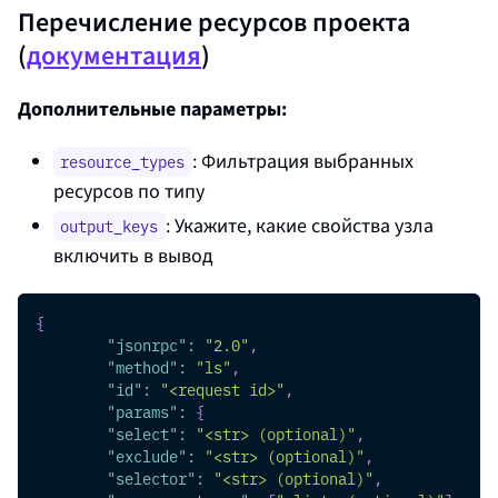
Перечисление ресурсов проекта
(
документация
)
Дополнительные параметры:
: Фильтрация выбранных
resource_types
ресурсов по типу
: Укажите, какие свойства узла
output_keys
включить в вывод
{
"jsonrpc"
:
"2.0"
,
"method"
:
"ls"
,
"id"
:
"<request id>"
,
"params"
:
{
"select"
:
"<str> (optional)"
,
"exclude"
:
"<str> (optional)"
,
"selector"
:
"<str> (optional)"
,