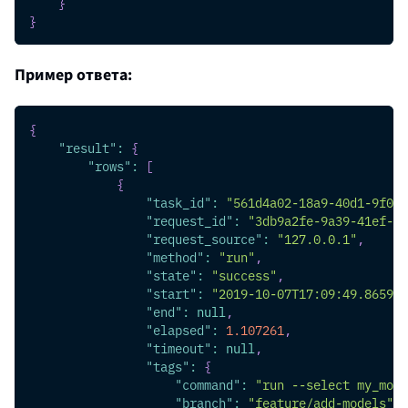
}
}
Пример ответа:
{
"result"
:
{
"rows"
:
[
{
"task_id"
:
"561d4a02-18a9-40d1-9f01-
"request_id"
:
"3db9a2fe-9a39-41ef-82
"request_source"
:
"127.0.0.1"
,
"method"
:
"run"
,
"state"
:
"success"
,
"start"
:
"2019-10-07T17:09:49.865976
"end"
:
null
,
"elapsed"
:
1.107261
,
"timeout"
:
null
,
"tags"
:
{
"command"
:
"run --select my_mode
"branch"
:
"feature/add-models"