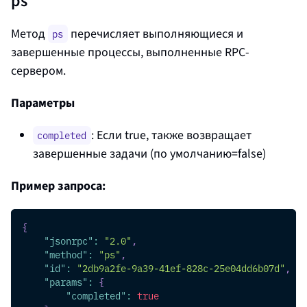
ps
Метод
перечисляет выполняющиеся и
ps
завершенные процессы, выполненные RPC-
сервером.
Параметры
: Если true, также возвращает
completed
завершенные задачи (по умолчанию=false)
Пример запроса:
{
"jsonrpc"
:
"2.0"
,
"method"
:
"ps"
,
"id"
:
"2db9a2fe-9a39-41ef-828c-25e04dd6b07d"
,
"params"
:
{
"completed"
:
true