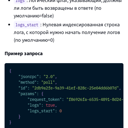
: Логический флаг, указывающий, должны
logs
ли логи быть возвращены в ответе (по
умолчанию=false)
: Нулевая индексированная строка
logs_start
лога, с которой нужно начать получение логов
(по умолчанию=0)
Пример запроса
{
"jsonrpc"
:
"2.0"
,
"method"
:
"poll"
,
"id"
:
"2db9a2fe-9a39-41ef-828c-25e04dd6b07d"
,
"params"
:
{
"request_token"
:
"f86926fa-6535-4891-8d24-2c
"logs"
:
true
,
"logs_start"
:
0
}
}