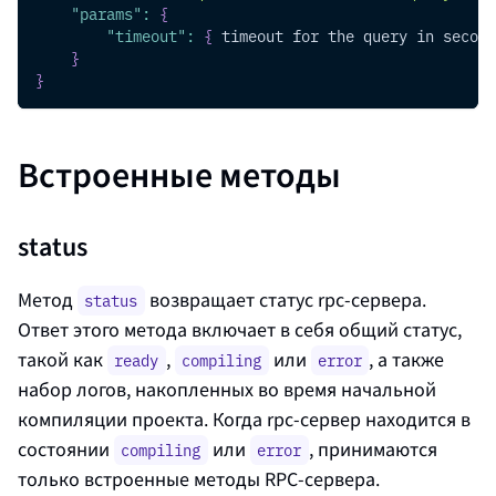
"params"
:
{
"timeout"
:
{
 timeout for the query in second
}
}
Встроенные методы
status
Метод
возвращает статус rpc-сервера.
status
Ответ этого метода включает в себя общий статус,
такой как
,
или
, а также
ready
compiling
error
набор логов, накопленных во время начальной
компиляции проекта. Когда rpc-сервер находится в
состоянии
или
, принимаются
compiling
error
только встроенные методы RPC-сервера.