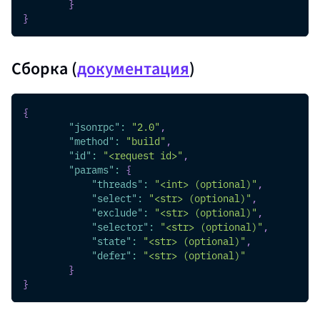
}
}
Сборка (
документация
)
{
"jsonrpc"
:
"2.0"
,
"method"
:
"build"
,
"id"
:
"<request id>"
,
"params"
:
{
"threads"
:
"<int> (optional)"
,
"select"
:
"<str> (optional)"
,
"exclude"
:
"<str> (optional)"
,
"selector"
:
"<str> (optional)"
,
"state"
:
"<str> (optional)"
,
"defer"
:
"<str> (optional)"
}
}