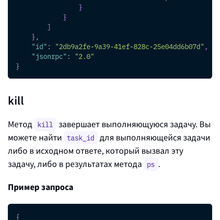
}
}
]
}
,
"id"
:
"2db9a2fe-9a39-41ef-828c-25e04dd6b07d"
,
"jsonrpc"
:
"2.0"
}
kill
Метод
завершает выполняющуюся задачу. Вы
kill
можете найти
для выполняющейся задачи
task_id
либо в исходном ответе, который вызвал эту
задачу, либо в результатах метода
.
ps
Пример запроса
{