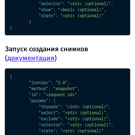
"selector"
:
"<str> (optional)"
,
"show"
:
"<bool> (optional)"
,
"state"
:
"<str> (optional)"
}
}
Запуск создания снимков
(
документация
)
{
"jsonrpc"
:
"2.0"
,
"method"
:
"snapshot"
,
"id"
:
"<request id>"
,
"params"
:
{
"threads"
:
"<int> (optional)"
,
"select"
:
"<str> (optional)"
,
"exclude"
:
"<str> (optional)"
,
"selector"
:
"<str> (optional)"
,
"state"
:
"<str> (optional)"