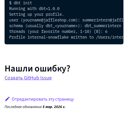
$ dbt init
Running with dbt=1.0.0
Setting up your profile.
user (yourname@jaffleshop.com): summerintern@jaffles
schema (usually dbt_<yourname>): dbt_summerintern
threads (your favorite number, 1-10) [8]: 6
Profile internal-snowflake written to /Users/intern/
Нашли ошибку?
Создать GitHub Issue
Отредактировать эту страницу
Последнее обновление
5 мар. 2026 г.