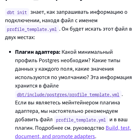
знает, как запрашивать информацию о
dbt init
подключении, находя файл с именем
. Он будет искать этот файл в
profile_template.yml
двух местах:
Плагин адаптера:
Какой минимальный
профиль Postgres необходим? Какие типы
данных у каждого поля, какие значения
используются по умолчанию? Эта информация
хранится в файле
.
dbt/include/postgres/profile_template.yml
Если вы являетесь мейнтейнером плагина
адаптера, мы настоятельно рекомендуем
добавить файл
и в ваш
profile_template.yml
плагин. Подробнее см. руководство
Build, test,
document, and promote adapters
.