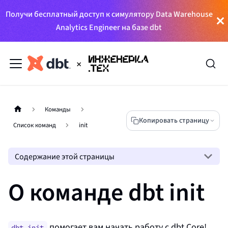
Получи бесплатный доступ к симулятору Data Warehouse
Analytics Engineer на базе dbt
Команды
Копировать страницу
Список команд
init
Содержание этой страницы
О команде dbt init
помогает вам начать работу с
dbt Core
!
dbt init