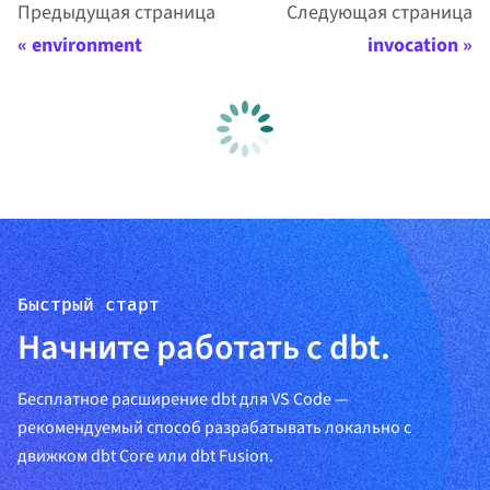
Предыдущая страница
Следующая страница
environment
invocation
Быстрый старт
Начните работать с dbt.
Бесплатное расширение dbt для VS Code —
рекомендуемый способ разрабатывать локально с
движком dbt Core или dbt Fusion.