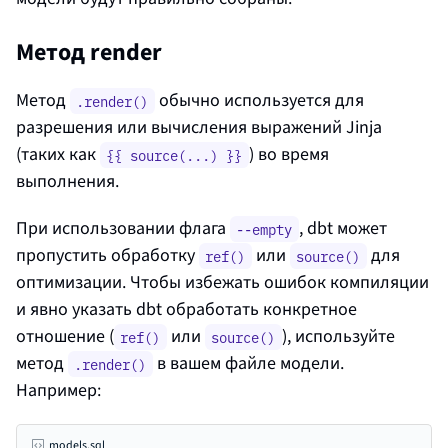
Метод render
Метод
обычно используется для
.render()
разрешения или вычисления выражений Jinja
(таких как
) во время
{{ source(...) }}
выполнения.
При использовании флага
, dbt может
--empty
пропустить обработку
или
для
ref()
source()
оптимизации. Чтобы избежать ошибок компиляции
и явно указать dbt обработать конкретное
отношение (
или
), используйте
ref()
source()
метод
в вашем файле модели.
.render()
Например:
models.sql