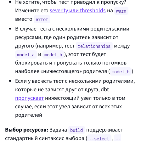
Не хотите, чтобы тест приводил к пропуску?
Измените его
severity или thresholds
на
warn
вместо
error
В случае теста с несколькими родительскими
ресурсами, где один родитель зависит от
другого (например, тест
между
relationships
и
), этот тест будет
model_a
model_b
блокировать и пропускать только потомков
наиболее «нижестоящего» родителя (
)
model_b
Если у вас есть тест с несколькими родителями,
которые не зависят друг от друга, dbt
пропускает
нижестоящий узел только в том
случае, если этот узел зависит от всех этих
родителей
Выбор ресурсов:
Задача
поддерживает
build
стандартный синтаксис выбора (
,
--select
--