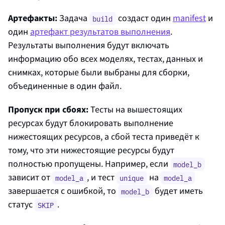
Артефакты:
Задача
создаст один
manifest
и
build
один
артефакт результатов выполнения
.
Результаты выполнения будут включать
информацию обо всех моделях, тестах, данных и
снимках, которые были выбраны для сборки,
объединенные в один файл.
Пропуск при сбоях:
Тесты на вышестоящих
ресурсах будут блокировать выполнение
нижестоящих ресурсов, а сбой теста приведёт к
тому, что эти нижестоящие ресурсы будут
полностью пропущены. Например, если
model_b
зависит от
, и тест
на
model_a
unique
model_a
завершается с ошибкой, то
будет иметь
model_b
статус
.
SKIP