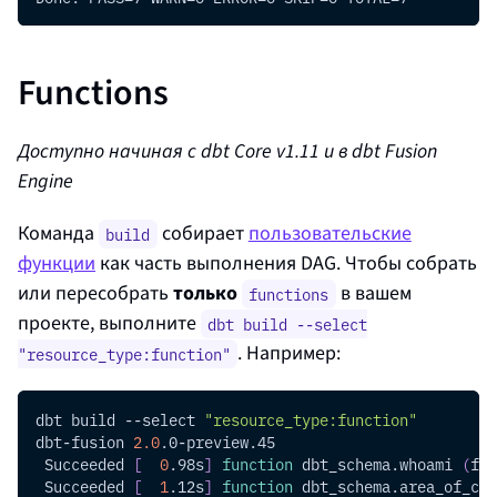
Functions
Доступно начиная с dbt Core v1.11 и в
dbt Fusion
Engine
Команда
собирает
пользовательские
build
функции
как часть выполнения DAG. Чтобы собрать
или пересобрать
только
в вашем
functions
проекте, выполните
dbt build --select
. Например:
"resource_type:function"
dbt build 
--select
"resource_type:function"
dbt-fusion 
2.0
.0-preview.45
 Succeeded 
[
0
.98s
]
function
 dbt_schema.whoami 
(
fun
 Succeeded 
[
1
.12s
]
function
 dbt_schema.area_of_cir