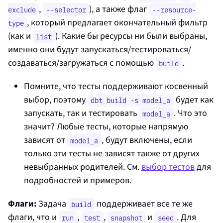
,
), а также флаг
exclude
--selector
--resource-
, который предлагает окончательный фильтр
type
(как и
). Какие бы ресурсы ни были выбраны,
list
именно они будут запускаться/тестироваться/
создаваться/загружаться с помощью
.
build
Помните, что тесты поддерживают косвенный
выбор, поэтому
будет как
dbt build -s model_a
запускать, так и тестировать
. Что это
model_a
значит? Любые тесты, которые напрямую
зависят от
, будут включены, если
model_a
только эти тесты не зависят также от других
невыбранных родителей. См.
выбор тестов
для
подробностей и примеров.
Флаги:
Задача
поддерживает все те же
build
флаги, что и
,
,
и
. Для
run
test
snapshot
seed