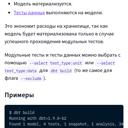
Модель материализуется.
Тесты данных
выполняются на модели.
Это экономит расходы на хранилище, так как
модель будет материализована только в случае
успешного прохождения модульных тестов.
Модульные тесты и тесты данных можно выбрать с
помощью
или
--select test_type:unit
--select
для
(то же самое для
test_type:data
dbt build
флага
).
--exclude
Примеры
$ dbt build
Running with dbt=1.9.0-b2
Found 1 model, 4 tests, 1 snapshot, 1 analysis, 341 