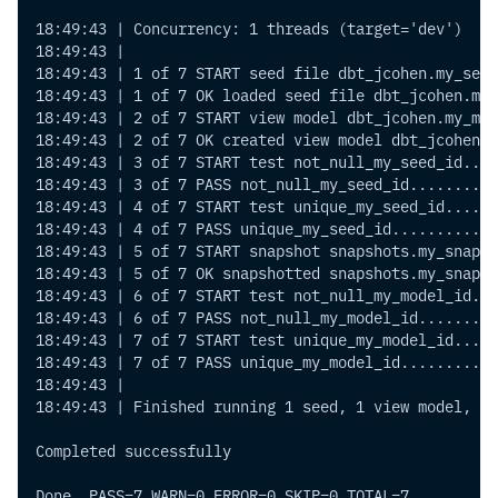
18:49:43 | Concurrency: 1 threads (target='dev')
18:49:43 |
18:49:43 | 1 of 7 START seed file dbt_jcohen.my_seed
18:49:43 | 1 of 7 OK loaded seed file dbt_jcohen.my_
18:49:43 | 2 of 7 START view model dbt_jcohen.my_mod
18:49:43 | 2 of 7 OK created view model dbt_jcohen.m
18:49:43 | 3 of 7 START test not_null_my_seed_id....
18:49:43 | 3 of 7 PASS not_null_my_seed_id..........
18:49:43 | 4 of 7 START test unique_my_seed_id......
18:49:43 | 4 of 7 PASS unique_my_seed_id............
18:49:43 | 5 of 7 START snapshot snapshots.my_snapsh
18:49:43 | 5 of 7 OK snapshotted snapshots.my_snapsh
18:49:43 | 6 of 7 START test not_null_my_model_id...
18:49:43 | 6 of 7 PASS not_null_my_model_id.........
18:49:43 | 7 of 7 START test unique_my_model_id.....
18:49:43 | 7 of 7 PASS unique_my_model_id...........
18:49:43 |
18:49:43 | Finished running 1 seed, 1 view model, 4 
Completed successfully
Done. PASS=7 WARN=0 ERROR=0 SKIP=0 TOTAL=7