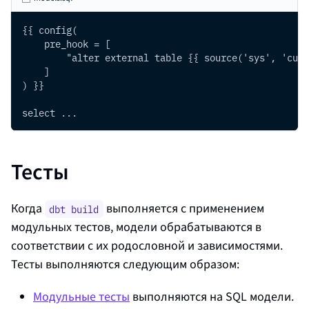
{{ config(
    pre_hook = [
        "alter external table {{ source('sys', 'cust
    ]
) }}
select ...
Тесты
Когда
выполняется с применением
dbt build
модульных тестов, модели обрабатываются в
соответствии с их родословной и зависимостями.
Тесты выполняются следующим образом:
Модульные тесты
выполняются на SQL модели.