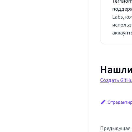
Terrafo
поддерж
Labs, к
использ
аккаунто
Нашли
Создать GitHu
Отредактир
Предыдущая 