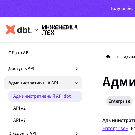
Получи бесп
Обзор API
Админ
Доступ к API
Адми
Административный API
Административный API dbt
Enterprise
API v2
Администрат
API v3
Enterprise+
. 
Discovery API