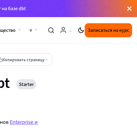
 на базе dbt
v
щество
Записаться на курс
Копировать страницу
bt
Starter
анов
Enterprise и