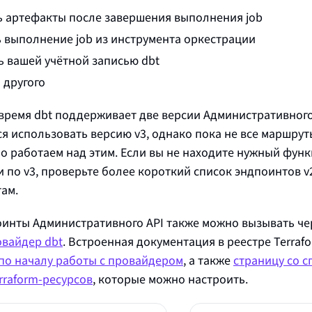
ь артефакты после завершения выполнения job
ь выполнение job из инструмента оркестрации
ь вашей учётной записью
dbt
 другого
 время
dbt
поддерживает две версии Административного A
я использовать версию v3, однако пока не все маршрут
но работаем над этим. Если вы не находите нужный фун
 по v3, проверьте более короткий список эндпоинтов v
там.
инты Административного API также можно вызывать че
ровайдер
dbt
. Встроенная документация в реестре Terraf
по началу работы с провайдером
, а также
страницу со с
rraform‑ресурсов
, которые можно настроить.