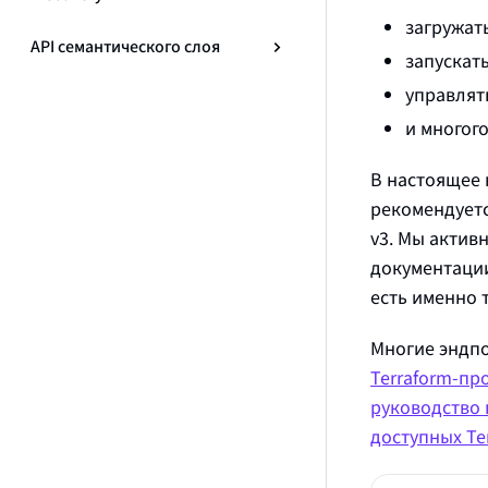
загружат
API семантического слоя
запускат
управлят
и многого
В настоящее
рекомендуетс
v3. Мы актив
документации
есть именно 
Многие эндпо
Terraform‑п
руководство 
доступных Te