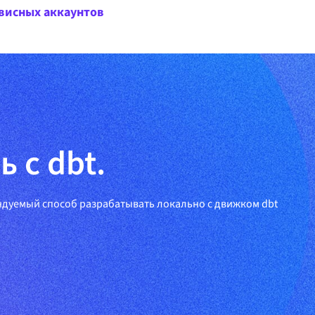
висных аккаунтов
 с dbt.
ндуемый способ разрабатывать локально с движком dbt