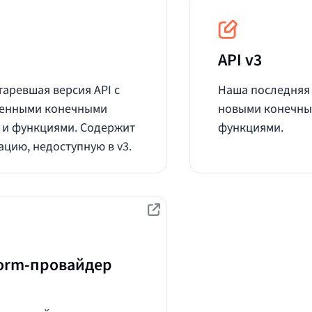
API v3
таревшая версия API с
Наша последняя 
ченными конечными
новыми конечны
 и функциями. Содержит
функциями.
цию, недоступную в v3.
form‑провайдер