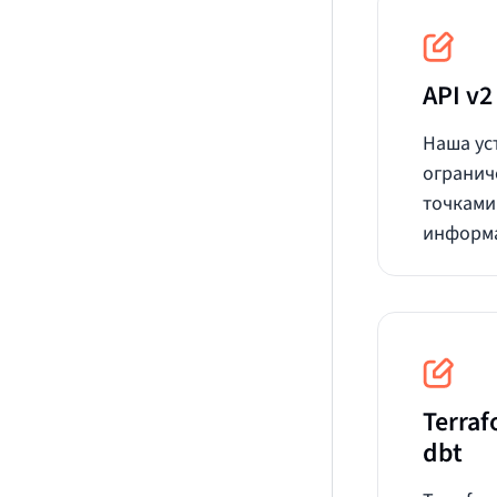
API v2
Наша ус
ограни
точками
информа
Terra
dbt