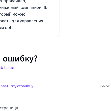
rm‑провайдер,
иваемый компанией dbt
оторый можно
овать для управления
м dbt.
 ошибку?
b Issue
овать эту страницу
Послед
страница