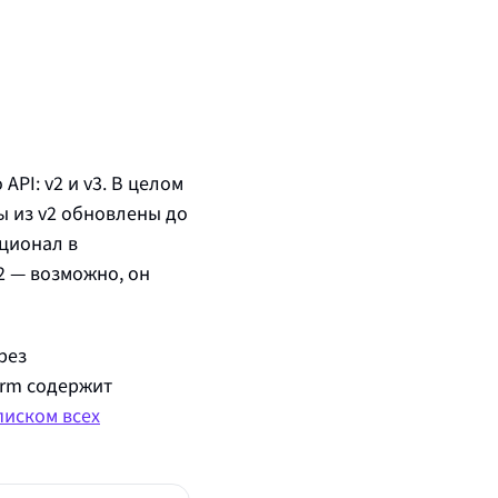
PI: v2 и v3. В целом
ы из v2 обновлены до
кционал в
2 — возможно, он
рез
orm содержит
писком всех