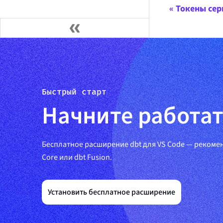
Токены сер
Быстрый старт
Начните работать
Бесплатное расширение dbt для VS Code — рекоме
Core или dbt Fusion.
Установить бесплатное расширение