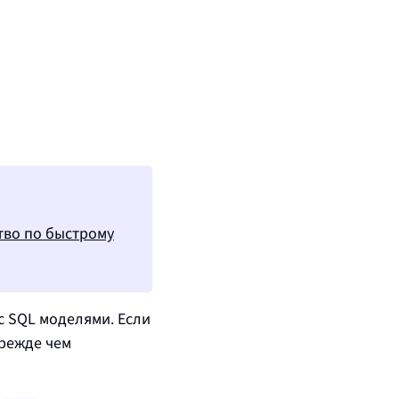
тво по быстрому
с SQL моделями. Если
прежде чем