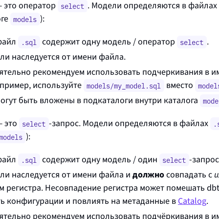
— это оператор
. Модели определяются в файлах
select
оге
):
models
файл
содержит одну модель / оператор
.
.sql
select
ли наследуется от имени файла.
ятельно рекомендуем использовать подчеркивания в им
апример, используйте
вместо
models/my_model.sql
model
огут быть вложены в подкаталоги внутри каталога
mode
— это
‑запрос. Модели определяются в файлах
select
.
):
models
файл
содержит одну модель / один
‑запрос
.sql
select
ли наследуется от имени файла и
должно
совпадать с
и
ом регистра. Несовпадение регистра может помешать db
ь конфигурации и повлиять на метаданные в
Catalog
.
ятельно рекомендуем использовать подчёркивания в им