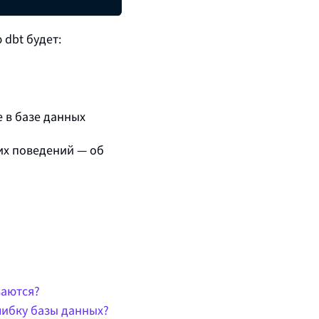
 dbt будет:
e
в базе данных
тих поведений — об
ваются?
шибку базы данных?