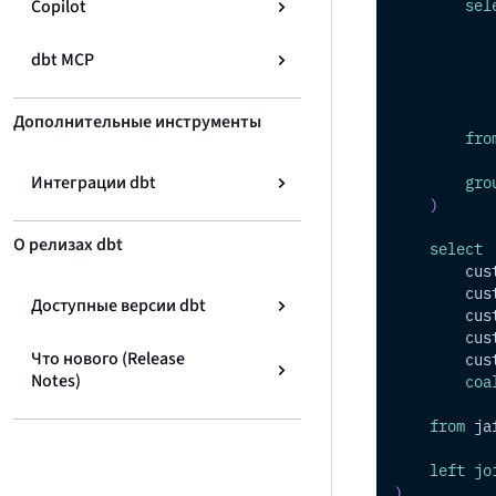
sel
Copilot
           
dbt MCP
Дополнительные инструменты
fro
gro
Интеграции dbt
)
О релизах dbt
select
        cus
        cus
Доступные версии dbt
        cus
        cus
Что нового (Release
        cus
Notes)
coa
from
 ja
left
jo
)