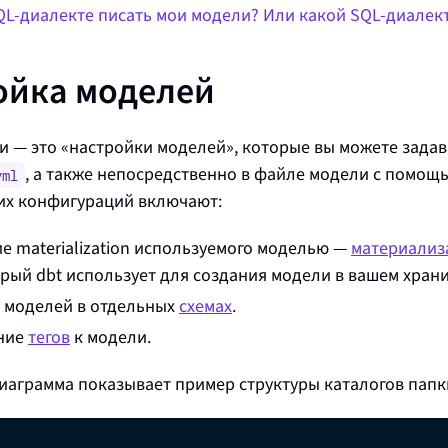
QL-диалекте писать мои модели? Или какой SQL-диалект
ойка моделей
 — это «настройки моделей», которые вы можете задав
, а также непосредственно в файле модели с помощ
yml
их конфигураций включают:
ие
materialization
используемого моделью —
материализ
орый dbt использует для создания модели в вашем хран
 моделей в отдельных
схемах
.
ние
тегов
к модели.
иаграмма показывает пример структуры каталогов пап