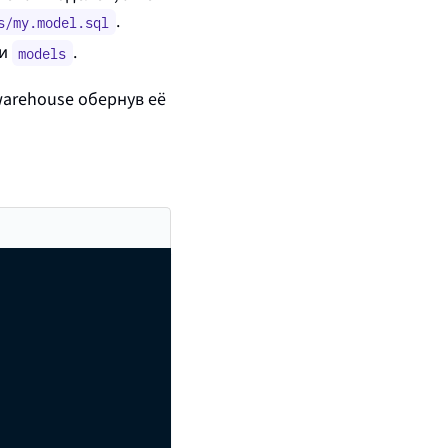
.
s/my.model.sql
ии
.
models
warehouse
обернув её