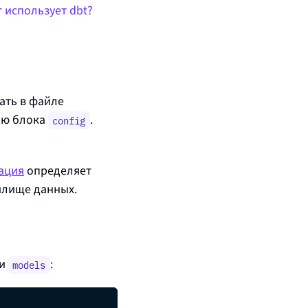
 использует dbt?
ать в файле
ью блока
.
config
ация
определяет
илище данных.
ки
:
models