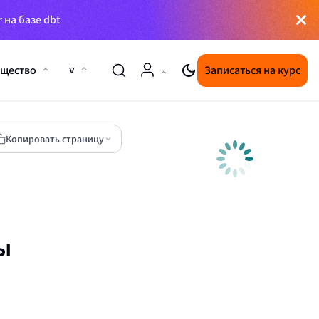
 на базе dbt
v
щество
Записаться на курс
Копировать страницу
ы