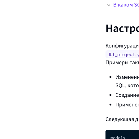
В каком S
Настр
Конфигурации
dbt_project.
Примеры так
Изменен
SQL, кот
Создание
Примене
Следующая д
models