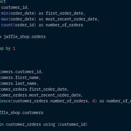
ect
 customer_id
,
min
(
order_date
)
as
 first_order_date
,
max
(
order_date
)
as
 most_recent_order_date
,
count
(
order_id
)
as
 number_of_orders
m
 jaffle_shop
.
orders
up
by
1
tomers
.
customer_id
,
tomers
.
first_name
,
tomers
.
last_name
,
tomer_orders
.
first_order_date
,
tomer_orders
.
most_recent_order_date
,
lesce
(
customer_orders
.
number_of_orders
,
0
)
as
 number_of_
ffle_shop
.
customers
in
 customer_orders 
using
(
customer_id
)