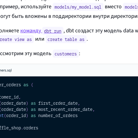
апример, используйте
вместо
models/my_model.sql
model
огут быть вложены в поддиректории внутри директор
полняете
команду
, dbt создаст эту модель
data 
dbt run
или
.
reate view as
create table as
ссмотрим эту модель
:
customers
ers.sql
er_orders 
as
(
tomer_id
,
(
order_date
)
as
 first_order_date
,
(
order_date
)
as
 most_recent_order_date
,
nt
(
order_id
)
as
 number_of_orders
ffle_shop
.
orders