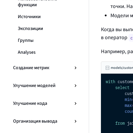
функции
точки. Н
Модели м
Источники
Экспозиции
Когда вы вы
в оператор
c
Группы
Например, ра
Analyses
Создание метрик
models/custom
with
 custom
Улучшение моделей
select
        cus
min
Улучшение кода
max
cou
Организация вывода
from
 ja