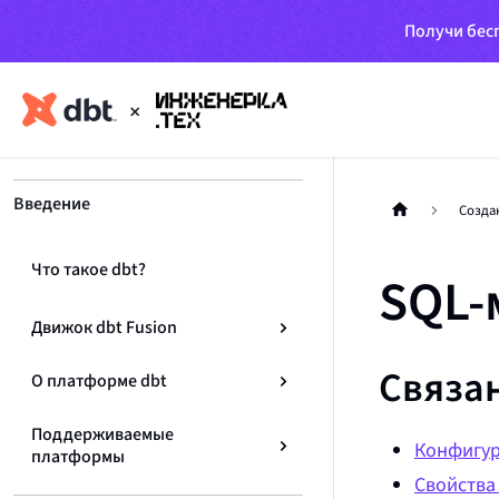
Получи бесп
Введение
Созда
Что такое dbt?
SQL-
Движок dbt Fusion
Связа
О платформе dbt
Поддерживаемые
Конфигур
платформы
Свойства