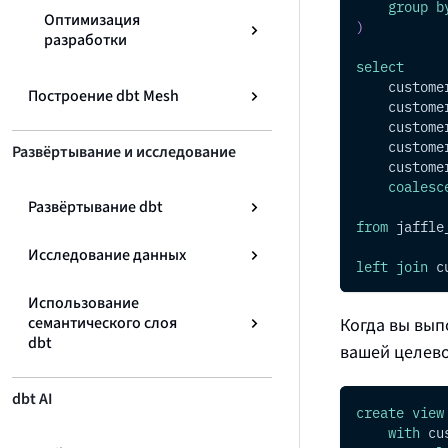
group
b
Оптимизация
)
разработки
select
    custome
Построение dbt Mesh
    custome
    custome
    custome
Развёртывание и исследование
    custome
coalesc
Развёртывание dbt
from
 jaffle
Исследование данных
left
join
 c
Использование
семантического слоя
Когда вы вы
dbt
вашей целево
dbt AI
create
view
with
 cu