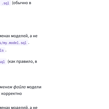
(обычно в
.sql
енах моделей, а не
.
s/my.model.sql
.
ls
(как правило, в
sql
менем файла
модели
t корректно
енах моделей, а не