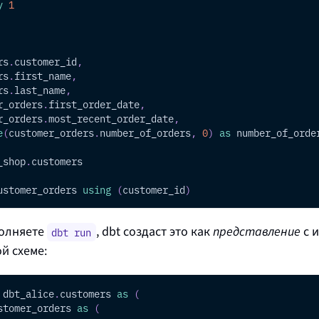
y
1
rs
.
customer_id
,
rs
.
first_name
,
rs
.
last_name
,
r_orders
.
first_order_date
,
r_orders
.
most_recent_order_date
,
e
(
customer_orders
.
number_of_orders
,
0
)
as
 number_of_orde
_shop
.
customers
ustomer_orders 
using
(
customer_id
)
полняете
, dbt создаст это как
представление
с 
dbt run
й схеме:
 dbt_alice
.
customers 
as
(
stomer_orders 
as
(