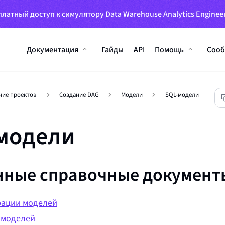
латный доступ к симулятору Data Warehouse Analytics Engineer
Документация
Гайды
API
Помощь
Сооб
ние проектов
Создание DAG
Модели
SQL-модели
модели
нные справочные документ
ации моделей
 моделей