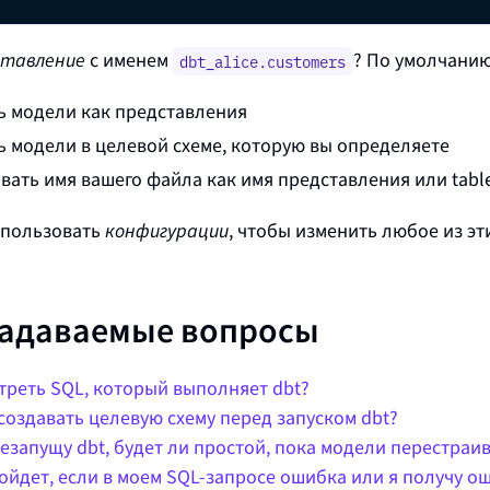
ставление
с именем
? По умолчанию
dbt_alice.customers
ь модели как
представления
ь модели в целевой схеме, которую вы определяете
вать имя вашего файла как имя представления или
tabl
спользовать
конфигурации
, чтобы изменить любое из э
задаваемые вопросы
треть SQL, который выполняет dbt?
создавать целевую схему перед запуском dbt?
резапущу dbt, будет ли простой, пока модели перестраи
ойдет, если в моем SQL-запросе ошибка или я получу о