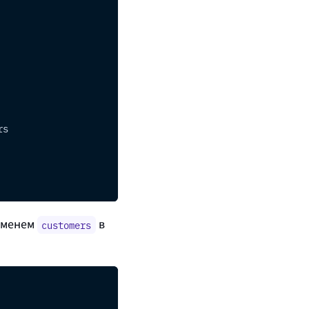
rs
именем
в
customers