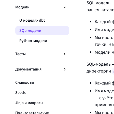
SQL модель 
Модели
вашем катал
О моделях dbt
Каждый 
Имя моде
SQL-модели
Мы насто
Python-модели
точки. Н
Модели м
Тесты
SQL‑модель 
Документация
директории
Снапшоты
Каждый 
Имя моде
Seeds
— с учёт
Jinja и макросы
применят
Мы насто
Пользовательские