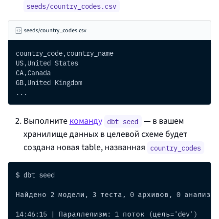
seeds/country_codes.csv
seeds/country_codes.csv
country_code,country_name
US,United States
CA,Canada
GB,United Kingdom
...
Выполните
команду
— в вашем
dbt seed
хранилище данных в целевой схеме будет
создана новая
table
, названная
country_codes
$ dbt seed
Найдено 2 модели, 3 теста, 0 архивов, 0 анализов
14:46:15 | Параллелизм: 1 поток (цель='dev')