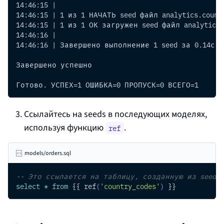
14:46:15 |
14:46:15 | 1 из 1 НАЧАТЬ seed файл analytics.count
14:46:15 | 1 из 1 ОК загружен seed файл analytics.
14:46:16 |
14:46:16 | Завершено выполнение 1 seed за 0.14с.
Завершено успешно
Готово. УСПЕХ=1 ОШИБКА=0 ПРОПУСК=0 ВСЕГО=1
Ссылайтесь на seeds в последующих моделях,
используя функцию
.
ref
models/orders.sql
-- Это ссылается на таблицу, созданную из seeds/
select
*
from
 {{ ref
(
'country_codes'
)
 }}