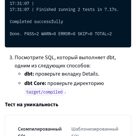
17:31:07 |
17:31:07 | Finished running 2 tests in 7.17s.
Completed successfully
Done. PASS=2 WARN=0 ERROR=0 SKIP=0 TOTAL=2
Посмотрите SQL, который выполняет dbt,
одним из следующих способов:
dbt
:
проверьте вкладку Details.
dbt Core:
проверьте директорию
.
target/compiled
Тест на уникальность
Скомпилированный
Шаблонизированный