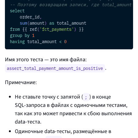
-- Поэтому возвращаем записи, где total_amount <
select
    order_id
,
sum
(
amount
)
as
 total_amount
from
 {{ ref
(
'fct_payments'
)
 }}
group
by
1
having
 total_amount 
<
0
Имя этого теста — это имя файла:
.
assert_total_payment_amount_is_positive
Примечание:
Не ставьте точку с запятой (
) в конце
;
SQL‑запроса в файлах с одиночными тестами,
так как это может привести к сбою выполнения
data‑теста.
Одиночные data‑тесты, размещённые в