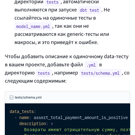
директории
, автоматически
tests
выполняются при запуске
. Не
dbt test
ссылайтесь на одиночные тесты в
, так как они не
model_name.yml
рассматриваются как generic‑тесты или
макросы, и это приведёт к ошибке.
Чтобы добавить описание к одиночному data‑тесту
в вашем проекте, добавьте файл
в
.yml
директорию
, например
, со
tests
tests/schema.yml
следующим содержимым:
tests/schema.yml
data_tests
:
-
name
:
 assert_total_payment_amount_is_positive
description
:
>
      Возвраты имеют отрицательную сумму, поэто