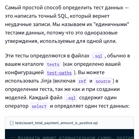
Самый простой способ определить тест данных —
это написать точный SQL, который вернет
неудачные записи. Мы называем их "единичными"
тестами данных, потому что это одноразовые
утверждения, используемые для одной цели.
Эти тесты определяются в файлах
, обычно в
.sql
вашем каталоге
(как определено вашей
tests
конфигурацией
). Вы можете
test-paths
использовать Jinja (включая
и
) в
ref
source
определении теста, так же как и при создании
моделей. Каждый файл
содержит один
.sql
оператор
и определяет один тест данных:
select
tests/assert_total_payment_amount_is_positive.sql
-- Возвраты имеют отрицательную сумму, поэтому 