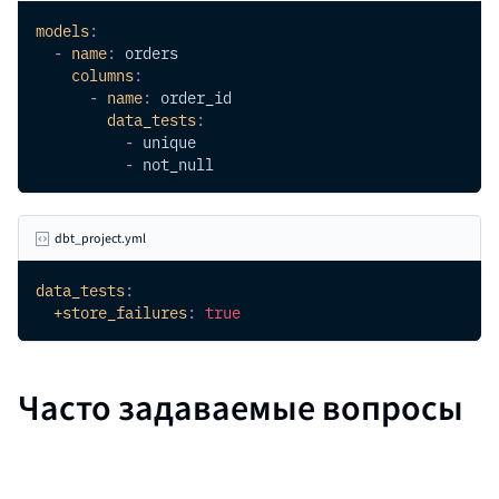
models
:
-
name
:
 orders
columns
:
-
name
:
 order_id
data_tests
:
-
 unique
-
 not_null
dbt_project.yml
data_tests
:
+store_failures
:
true
Часто задаваемые вопросы