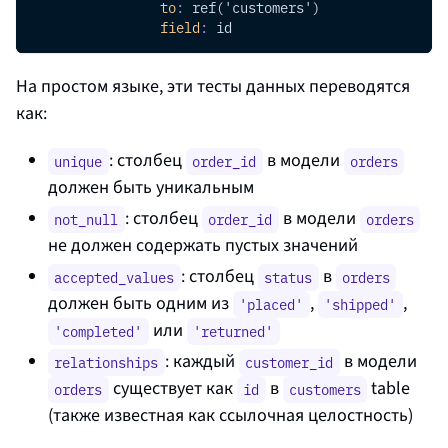
to
:
 ref('customers')
field
:
 id
На простом языке, эти тесты данных переводятся
как:
: столбец
в модели
unique
order_id
orders
должен быть уникальным
: столбец
в модели
not_null
order_id
orders
не должен содержать пустых значений
: столбец
в
accepted_values
status
orders
должен быть одним из
,
,
'placed'
'shipped'
или
'completed'
'returned'
: каждый
в модели
relationships
customer_id
существует как
в
table
orders
id
customers
(также известная как ссылочная целостность)