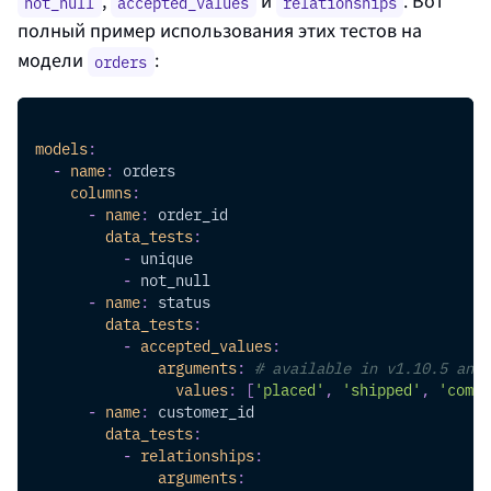
,
и
. Вот
not_null
accepted_values
relationships
полный пример использования этих тестов на
модели
:
orders
models
:
-
name
:
 orders
columns
:
-
name
:
 order_id
data_tests
:
-
 unique
-
 not_null
-
name
:
 status
data_tests
:
-
accepted_values
:
arguments
:
# available in v1.10.5 and 
values
:
[
'placed'
,
'shipped'
,
'compl
-
name
:
 customer_id
data_tests
:
-
relationships
:
arguments
: