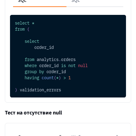
SQL
SQL
select
*
from
(
select
        order_id
from
 analytics
.
orders
where
 order_id 
is
not
null
group
by
 order_id
having
count
(
*
)
>
1
)
 validation_errors
Тест на отсутствие null