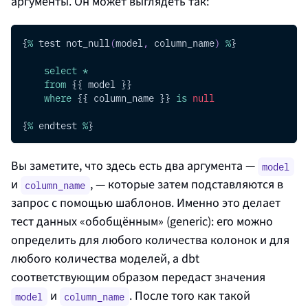
аргументы. Он может выглядеть так:
{
%
 test not_null
(
model
,
 column_name
)
%
}
select
*
from
 {{ model }}
where
 {{ column_name }} 
is
null
{
%
 endtest 
%
}
Вы заметите, что здесь есть два аргумента —
model
и
, — которые затем подставляются в
column_name
запрос с помощью шаблонов. Именно это делает
тест данных «обобщённым» (generic): его можно
определить для любого количества колонок и для
любого количества моделей, а dbt
соответствующим образом передаст значения
и
. После того как такой
model
column_name