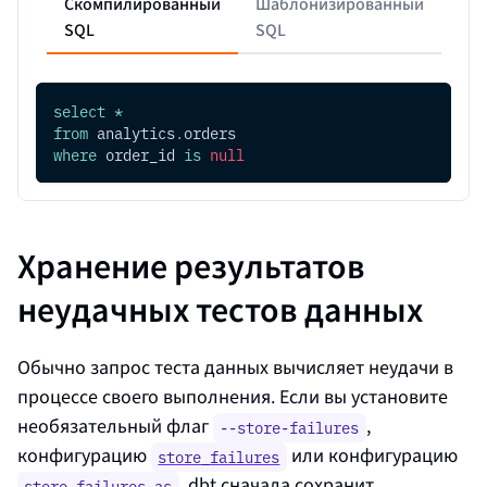
Скомпилированный
Шаблонизированный
SQL
SQL
select
*
from
 analytics
.
orders
where
 order_id 
is
null
Хранение результатов
неудачных тестов данных
Обычно запрос теста данных вычисляет неудачи в
процессе своего выполнения. Если вы установите
необязательный флаг
,
--store-failures
конфигурацию
или конфигурацию
store_failures
, dbt сначала сохранит
store_failures_as