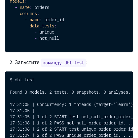
models
:
-
name
:
 orders
columns
:
-
name
:
 order_id
data_tests
:
-
 unique
-
 not_null
Запустите
:
команду dbt test
$ dbt test
Found 3 models, 2 tests, 0 snapshots, 0 analyses, 13
17:31:05 | Concurrency: 1 threads (target='learn')
17:31:05 |
17:31:05 | 1 of 2 START test not_null_order_order_id
17:31:06 | 1 of 2 PASS not_null_order_order_id......
17:31:06 | 2 of 2 START test unique_order_order_id..
17:31:07 | 2 of 2 PASS unique_order_order_id........