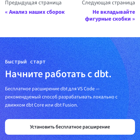
Предыдущая страница
Следующая страница
Анализ наших сборок
Не вкладывайте
фигурные скобки
Быстрый старт
Начните работать с dbt.
Бесплатное расширение dbt для VS Code —
рекомендуемый способ разрабатывать локально с
движком dbt Core или dbt Fusion.
Установить бесплатное расширение