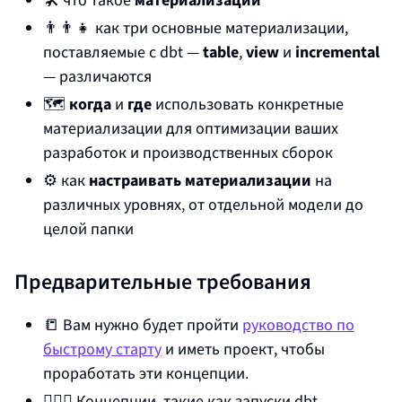
👨‍👨‍👧 как три основные материализации,
поставляемые с dbt —
table
,
view
и
incremental
— различаются
🗺️
когда
и
где
использовать конкретные
материализации для оптимизации ваших
разработок и производственных сборок
⚙️ как
настраивать материализации
на
различных уровнях, от отдельной модели до
целой папки
Предварительные требования
📒 Вам нужно будет пройти
руководство по
быстрому старту
и иметь проект, чтобы
проработать эти концепции.
🏃🏻‍♀️ Концепции, такие как запуски dbt,